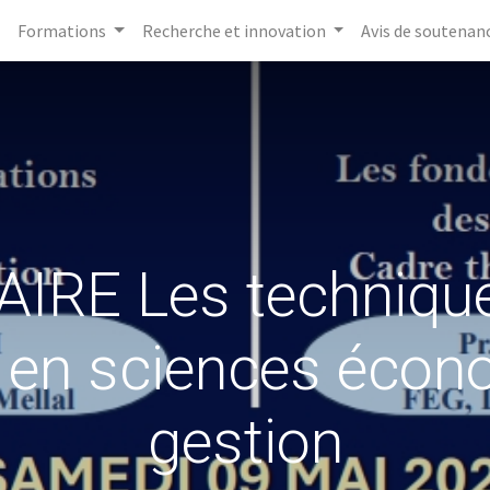
Formations
Recherche et innovation
Avis de soutenan
IRE Les technique
 en sciences écon
gestion